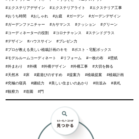
エクステリアデザイン
エクステリアライト
エクステリア工事
おうち時間
おしゃれ
お庭
ガーデン
ガーデンデザイン
ガーデンファニチャー
カサマンス
クッション
グリーン
コーディネーターの役割
コロナチャンス
ステンドグラス
デザイン
ハウスサイン
プレゼン力
プロが教える美しい植栽計画のキモ
ポスト・宅配ボックス
モデルルームコーディネート
リフォーム
一枚の布
壁紙
外まわり
外構
外構デザイン
外構工事
大切を飾る
天然木
床
庭遊びのすすめ
提案力
植栽提案
植栽計画
究極の寝具
継続力
美しい住まいのあかり
街並み
表札
観察力
造園
門