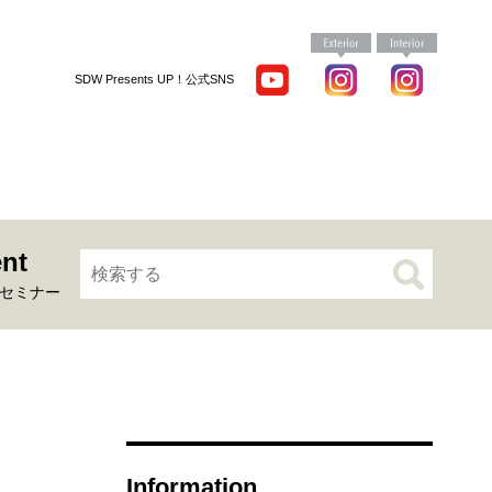
SDW Presents UP！公式SNS
nt
セミナー
Information