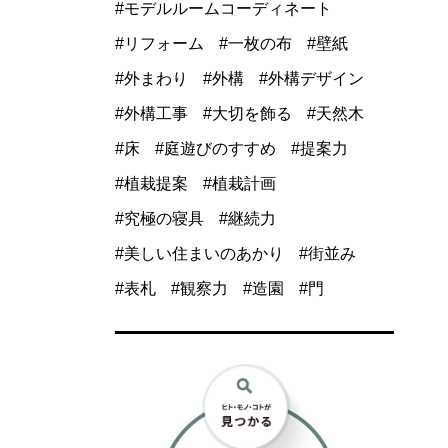
モデルルームコーディネート
リフォーム
一枚の布
壁紙
外まわり
外構
外構デザイン
外構工事
大切を飾る
天然木
床
庭遊びのすすめ
提案力
植栽提案
植栽計画
究極の寝具
継続力
美しい住まいのあかり
街並み
表札
観察力
造園
門