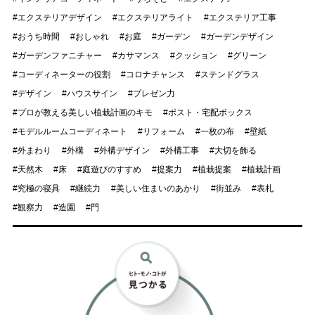
エクステリアデザイン
エクステリアライト
エクステリア工事
おうち時間
おしゃれ
お庭
ガーデン
ガーデンデザイン
ガーデンファニチャー
カサマンス
クッション
グリーン
コーディネーターの役割
コロナチャンス
ステンドグラス
デザイン
ハウスサイン
プレゼン力
プロが教える美しい植栽計画のキモ
ポスト・宅配ボックス
モデルルームコーディネート
リフォーム
一枚の布
壁紙
外まわり
外構
外構デザイン
外構工事
大切を飾る
天然木
床
庭遊びのすすめ
提案力
植栽提案
植栽計画
究極の寝具
継続力
美しい住まいのあかり
街並み
表札
観察力
造園
門