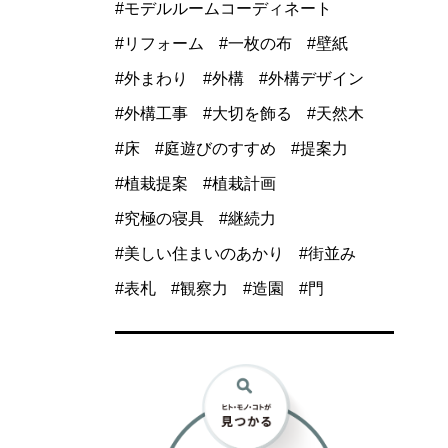
モデルルームコーディネート
リフォーム
一枚の布
壁紙
外まわり
外構
外構デザイン
外構工事
大切を飾る
天然木
床
庭遊びのすすめ
提案力
植栽提案
植栽計画
究極の寝具
継続力
美しい住まいのあかり
街並み
表札
観察力
造園
門