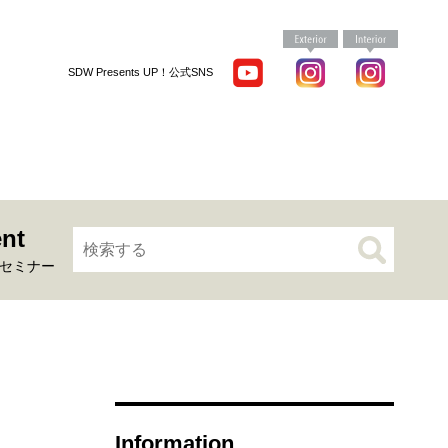
SDW Presents UP！公式SNS
nt
セミナー
Information