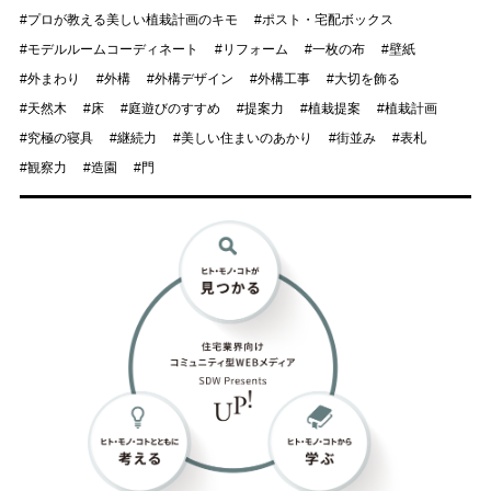
プロが教える美しい植栽計画のキモ
ポスト・宅配ボックス
モデルルームコーディネート
リフォーム
一枚の布
壁紙
外まわり
外構
外構デザイン
外構工事
大切を飾る
天然木
床
庭遊びのすすめ
提案力
植栽提案
植栽計画
究極の寝具
継続力
美しい住まいのあかり
街並み
表札
観察力
造園
門