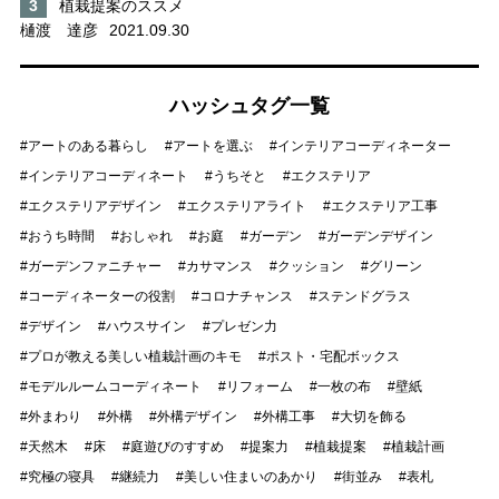
植栽提案のススメ
樋渡 達彦
2021.09.30
ハッシュタグ一覧
アートのある暮らし
アートを選ぶ
インテリアコーディネーター
インテリアコーディネート
うちそと
エクステリア
エクステリアデザイン
エクステリアライト
エクステリア工事
おうち時間
おしゃれ
お庭
ガーデン
ガーデンデザイン
ガーデンファニチャー
カサマンス
クッション
グリーン
コーディネーターの役割
コロナチャンス
ステンドグラス
デザイン
ハウスサイン
プレゼン力
プロが教える美しい植栽計画のキモ
ポスト・宅配ボックス
モデルルームコーディネート
リフォーム
一枚の布
壁紙
外まわり
外構
外構デザイン
外構工事
大切を飾る
天然木
床
庭遊びのすすめ
提案力
植栽提案
植栽計画
究極の寝具
継続力
美しい住まいのあかり
街並み
表札